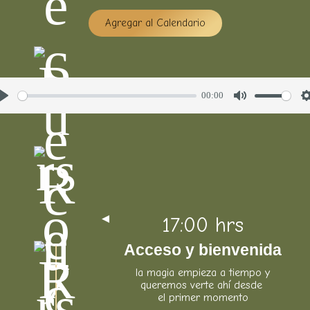
Agregar al Calendario
00:00
P
M
l
u
a
t
t
y
e
t
i
17:00 hrs
Acceso y bienvenida
la magia empieza a tiempo y
queremos verte ahí desde
el primer momento