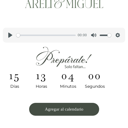
Reproduce nuestra canción favorita
00:00
P
M
S
l
u
e
a
t
t
y
e
t
15
13
03
59
i
n
Días
Horas
Minutos
Segundos
g
s
Agregar al calendario