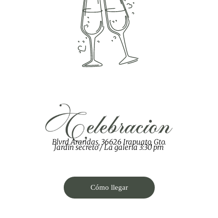
Blvrd Arandas, 36626 Irapuato, Gto.
Jardin secreto / La galería 3:30 pm
Cómo llegar