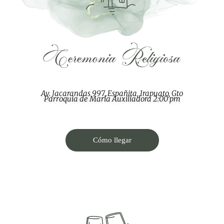
Av. Jacarandas 997, Españita, Irapuato, Gto
Parroquia de María Auxiliadora 2:00 pm
Cómo llegar