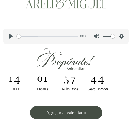
Reproduce nuestra canción favorita
00:00
P
M
S
l
u
e
a
t
t
y
e
t
14
01
57
43
i
n
Días
Horas
Minutos
Segundos
g
s
Agregar al calendario