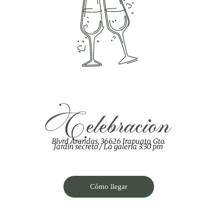
Blvrd Arandas, 36626 Irapuato, Gto.
Jardin secreto / La galería 3:30 pm
Cómo llegar