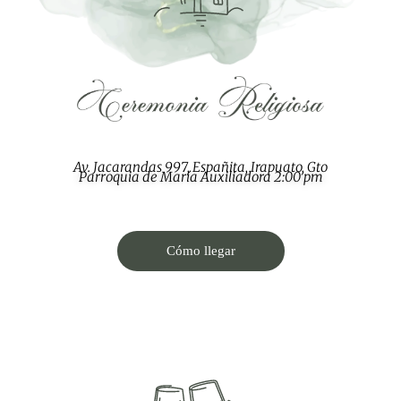
Av. Jacarandas 997, Españita, Irapuato, Gto
Parroquia de María Auxiliadora 2:00 pm
Cómo llegar