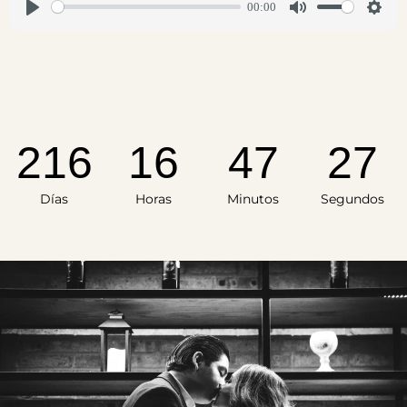
00:00
P
M
S
l
u
e
a
t
t
y
e
t
i
216
16
47
27
n
g
Días
Horas
Minutos
Segundos
s